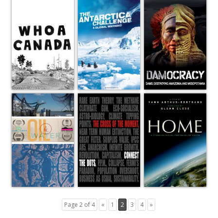
Page 2 of 4
«
1
2
3
4
»