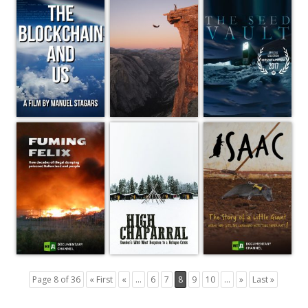
Page 8 of 36
« First
«
...
6
7
8
9
10
...
»
Last »